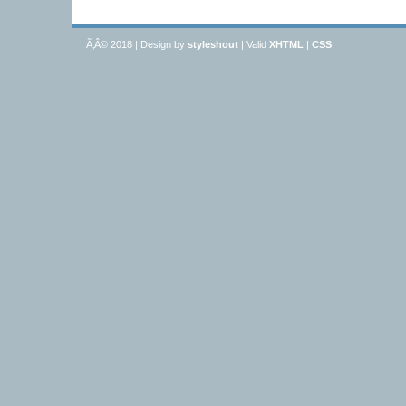
Ã‚Â© 2018 | Design by
styleshout
| Valid
XHTML
|
CSS