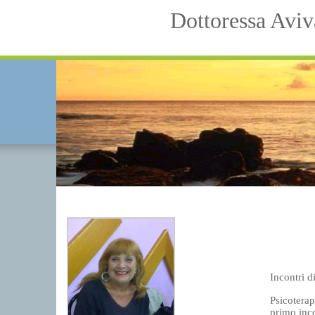
Dottoressa Avi
Incontri d
Psicoterap
primo inco