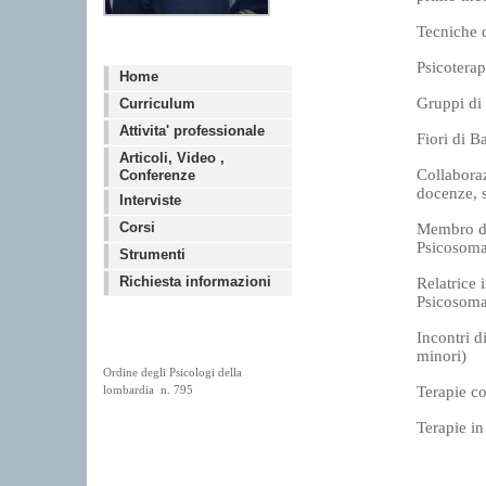
Tecniche d
Psicotera
Home
Gruppi di
Curriculum
Attivita' professionale
Fiori di B
Articoli, Video ,
Collaboraz
Conferenze
docenze, s
Interviste
Corsi
Membro del
Psicosomat
Strumenti
Richiesta informazioni
Relatrice 
Psicosomat
Incontri d
minori)
Ordine degli Psicologi della
lombardia n. 795
Terapie 
Terapie in